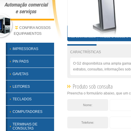
CONFIRA NOSSOS
EQUIPAMENTOS
AMPLIAR IMAGEM
PASSE O MOUSE E 
IMPRESSORAS
CARACTRÍSTICAS
PIN PADS
O G2 disponibiliza uma ampla gama d
extratos, consultas, informações sob
GAVETAS
Produto sob consulta
LEITORES
Preencha o formulário abaixo, que um co
TECLADOS
Nome:
COMPUTADORES
Telefone:
TERMINAIS DE
CONSULTAS